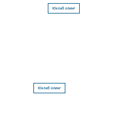
Новеллалар
Юклаб олинг
Мақола ва тақризлар
Юклаб олинг