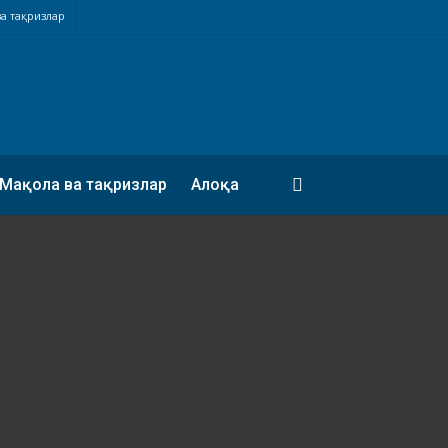
а тақризлар
search
Мақола ва тақризлар
Алоқа