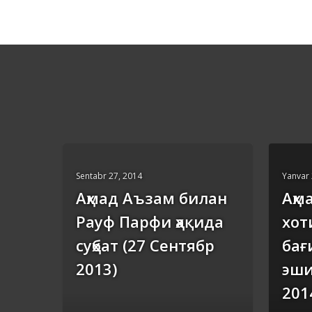
Sentabr 27, 2014
Yanvar 
Аҳмад Аъзам билан
Аҳм
Рауф Парфи ҳақида
хот
суҳбат (27 Сентябр
бағ
2013)
эши
201