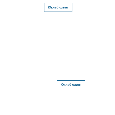
Таржималар
Юклаб олинг
Ҳикоялар
Юклаб олинг