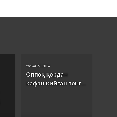
Yanvar 27, 2014
Оппоқ қордан
кафан кийган тонг…
д