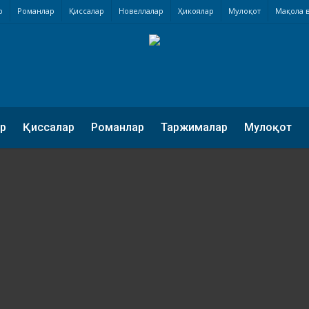
р
Романлар
Қиссалар
Новеллалар
Ҳикоялар
Мулоқот
Мақола в
р
Қиссалар
Романлар
Таржималар
Мулоқот