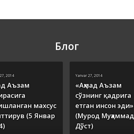
Блог
27, 2014
Yanvar 27, 2014
ад Аъзам
«Аҳмад Аъзам
ирасига
сўзнинг қадрига
ишланган махсус
етган инсон эди»
ттирув (5 Январ
(Мурод Муҳамма
4)
Дўст)