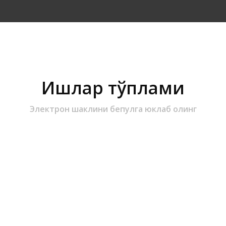
Ишлар тўплами
Электрон шаклини бепулга юклаб олинг