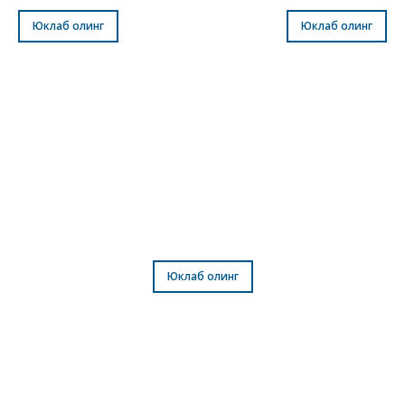
Романлар
Қиссалар
Юклаб олинг
Юклаб олинг
Мулоқот
Юклаб олинг