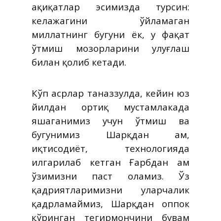
ҳақиқатлар эсимизда турсин:
келажагини ўйламаган
миллатнинг бугуни ёк, у фақат
ўтмиш мозорларини улуғлаш
билан қолиб кетади.
Кўп асрлар таназзулда, кейин юз
йилдан ортиқ мустамлакада
яшаганимиз учун ўтмиш ва
бугунимиз Шарқдан ҳам,
иқтисодиёт, технологияда
илгарилаб кетган Ғарбдан ҳам
ўзимизни паст оламиз. Ўз
қадриятларимизни уларчалик
қадрламаймиз, Шарқдан оппок
қўринган тегирмончини бувам