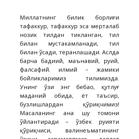
Миллатнинг билик борлиғи
тафаккур, тафаккур эса меҳрталаб
нозик тилдан тикланган, тил
билан мустаҳкамланади, тил
билан ўсади, теранлашади. Аслда
барча бадиий, маънавий, руҳий,
фалсафий. илмий – жамики
бойликларимиз тилимизда.
Унинг ўзи энг бебаҳо, қутлуғ
маданий обида, ёт таъсир,
бузлишлардан қўриқчимиз!
Масаланинг ана шу томони
ўйлантиради – ўзбек руҳияти
қўриқчиси, валинеъматининг
ўзини асрамаяпмиз, давлат