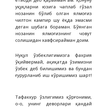
ҳуқуқларни юзига чаплаб гўзал
нозанин бўлиб олган ялмоғиз
чилтон кампир шу ёқда эмасми
деган шубҳага бораман. Бўянган
нозанин ялмоғизнинг човут
солишидан хавфсирайман доим.
Нуқул ўзбеклигимизга фахрия
ўқийвермай, ҳақиқатда ўзимизни
ўзбек деб билишимиз ва бундан
ғурурланиб иш кўришимиз шарт!
Тафаккур ўзлигимиз қўрғоними,
о-о, унинг деворлари қандай