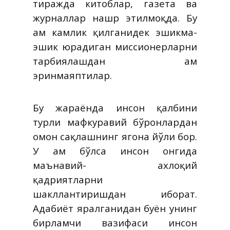
тиражда китоблар, газета ва
журналлар нашр этилмоқда. Бу
ҳам камлик қилганидек эшикма-
эшик юрадиган миссионерларни
тарбиялашдан ҳам
эринмаяптилар.
Бу жараёнда инсон қалбини
турли мафкуравий бўронлардан
омон сақлашнинг ягона йўли бор.
У ҳам бўлса инсон онгида
маънавий- ахлоқий
қадриятларни
шакллантиришдан иборат.
Адабиёт яралганидан буён унинг
бирламчи вазифаси инсон