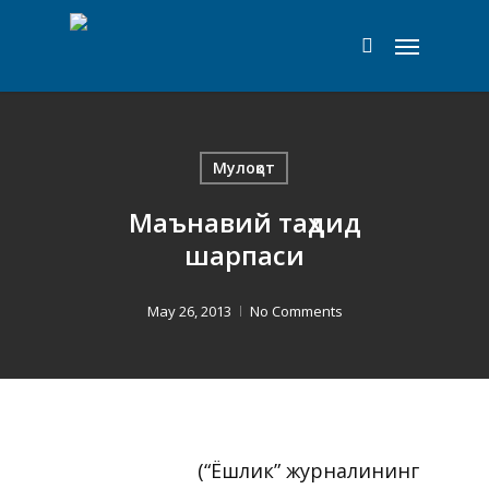
Skip
Menu
to
search
main
content
Мулоқот
Маънавий таҳдид
шарпаси
May 26, 2013
No Comments
(“Ёшлик” журналининг