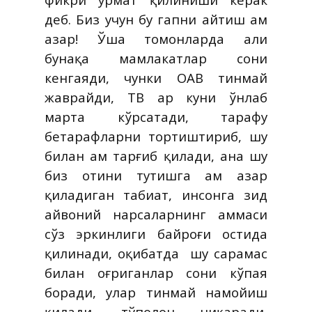
деб. Биз учун бу гапни айтиш ҳам
ҳазар! Ўша томонларда ҳали
бунақа мамлакатлар сони
кенгаяди, чунки ОАВ тинмай
жаврайди, ТВ ҳар куни ўнлаб
марта кўрсатади, тарафу
бетарафларни тортиштириб, шу
билан ҳам тарғиб қилади, ана шу
биз отини тутишга ҳам ҳазар
қиладиган табиат, инсонга зид
ҳайвоний нарсаларнинг ҳаммаси
сўз эркинлиги байроғи остида
қилинади, оқибатда
шу сарамас
билан оғриганлар сони кўпая
боради, улар тинмай намойиш
қилади, тўполон чиқаради,