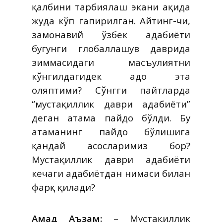
қалбини тарбиялаш экани ҳақида
жуда кўп гапирилган. Айтинг-чи,
замонавий ўзбек адабиёти
бугунги глобаллашув даврида
зиммасидаги масъулиятни
кўнгилдагидек адо эта
оляптими? Сўнгги пайтларда
“мустақиллик даври адабиёти”
деган атама пайдо бўлди. Бу
атаманинг пайдо бўлишига
қандай асосларимиз бор?
Мустақиллик даври адабиёти
кечаги адабиётдан нимаси билан
фарқ қилади?
Аҳмад Аъзам:
– Мустақиллик