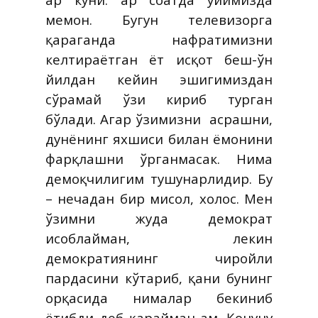
меҳмон. Бугун телевизорга
қараганда нафратимизни
келтираётган ёт исқот беш-ўн
йилдан кейин эшигимиздан
сўрамай ўзи кириб турган
бўлади. Агар ўзимизни
асрашни,
дунёнинг яхшиси билан ёмонини
фарқлашни ўрганмасак. Нима
демоқчилигим тушунарлидир. Бу
– нечадан бир мисол, холос. Мен
ўзимни жуда демократ
ҳисоблайман, лекин
демократиянинг чиройли
пардасини кўтариб, қани бунинг
орқасида нималар бекиниб
ётибди деб қарайман ҳам. Қонуну