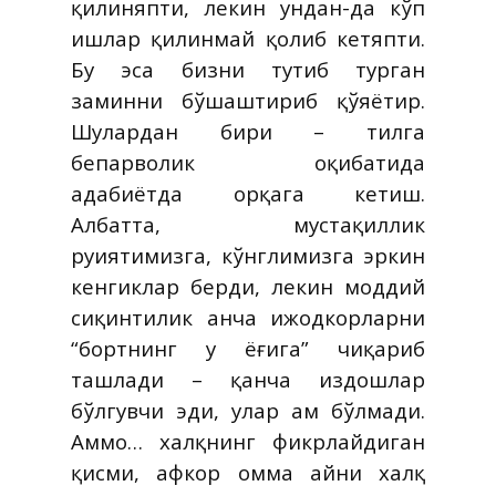
қилиняпти, лекин ундан-да кўп
ишлар қилинмай қолиб кетяпти.
Бу эса бизни тутиб турган
заминни бўшаштириб қўяётир.
Шулардан бири – тилга
бепарволик оқибатида
адабиётда орқага кетиш.
Албатта, мустақиллик
руҳиятимизга, кўнглимизга эркин
кенгиклар берди, лекин моддий
сиқинтилик анча ижодкорларни
“бортнинг у ёғига” чиқариб
ташлади – қанча издошлар
бўлгувчи эди, улар ҳам бўлмади.
Аммо… халқнинг фикрлайдиган
қисми, афкор омма айни халқ