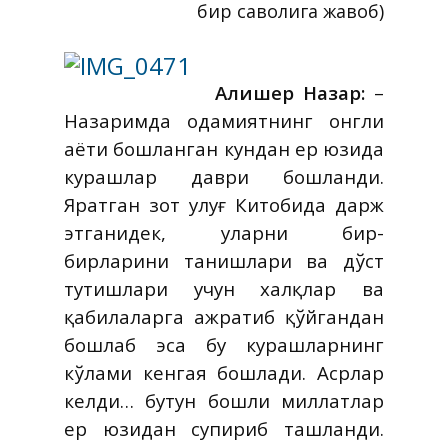
бир саволига жавоб)
Алишер Назар:
–
Назаримда одамиятнинг онгли
ҳаёти бошланган кундан ер юзида
курашлар даври бошланди.
Яратган зот улуғ Китобида дарж
этганидек, уларни бир-
бирларини танишлари ва дўст
тутишлари учун халқлар ва
қабилаларга ажратиб қўйгандан
бошлаб эса бу курашларнинг
кўлами кенгая бошлади. Асрлар
келди… бутун бошли миллатлар
ер юзидан супириб ташланди.