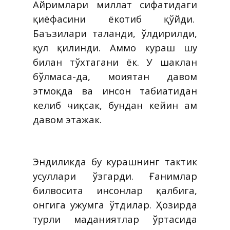
Айримлари миллат сифатидаги
қиёфасини ёкотиб қўйди.
Баъзилари таланди, ўлдирилди,
қул қилинди. Аммо кураш шу
билан тўхтагани ёк. У шаклан
бўлмаса-да, моҳиятан давом
этмоқда ва инсон табиатидан
келиб чиқсак, бундан кейин ҳам
давом этажак.
Эндиликда бу курашнинг тактик
усуллари ўзгарди. Ғанимлар
билвосита инсонлар қалбига,
онгига ҳужумга ўтдилар. Ҳозирда
турли маданиятлар ўртасида