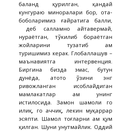
баланд қурилган, қандай
кунгураю миноралари бор, ота-
боболаримиз ғайратига балли,
деб салламно айтавермай,
нураётган, тўкилиб бораётган
жойларини тузатиб ҳам
туришимиз керак. Глобаллашув –
маънавиятга интервенция.
Биргина бизда эмас, бутун
дунёда, ҳатото ўзини энг
ривожланган ҳисоблайдиган
мамлакатлар ҳам унинг
истилосида. Замон шамоли гоҳ
илиқ, гоҳ аччиқ, лекин муқаррар
эсяпти. Шамол тоғларни ҳам қум
қилган. Шуни унутмайлик. Оддий