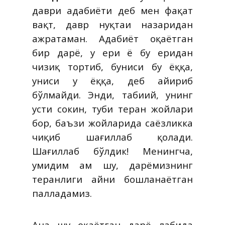
даври адабиёти деб мен фақат
вақт, давр нуқтаи назаридан
ажратаман. Адабиёт оқаётган
бир дарё, у ери ё бу еридан
чизиқ тортиб, буниси бу ёққа,
униси у ёққа, деб айириб
бўлмайди. Энди, табиий, унинг
усти сокин, туби теран жойлари
бор, баъзи жойларида саёзликка
чиқиб шағиллаб қолади.
Шағиллаб бўлдик! Менингча,
умидим ҳам шу, дарёмизнинг
теранлиги айни бошланаётган
палладамиз.
Ана шу оқаётган дарё лабида