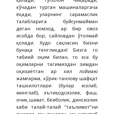
кўчадан турган машиналаргача
ёқади, уларнинг сарамаслик
талабларига буйсунмайман
деган номзод, ҳар бир овоз
ҳисобда бор, сайловдан ўтолмай
қолади. Худо сақласин бизни
бунақа тенгликдан! Бизга гоҳ
табиий оқим билан, гоҳ эса бу
оқимларни тагимиздан зимдан
оқизаётган ҳар хил лойиҳаю
жамғарма, кўрик-танлову шафқат
ташкилотлари (булар юзлаб,
минглаб), эътиқодсизлик, фаҳш,
очиқ шаҳват, беиболик, динсизлик
каби талай-талай “таълимот”ни
ошкора ҳам, яширин ҳам киритиб