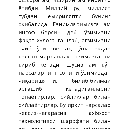
ётибди. Миллий руҳ, миллият
тубдан емириляпти бунинг
оқибатида. Ғанимларимизга ҳам
инсоф берсин деб, ўзимизни
фақат худога ташлаб, оғзимизни
очиб ўтираверсак, ўша ёқдан
келган чиркинлик оғзимизга ҳам
кириб кетади. Шусиз ҳам кўп
нарсаларнинг сопини ўзимиздан
чиқаришяпти, билиб-билмай
эргашиб кетадиганларни
топаётирлар, сийлиқлар билан
сийлаётирлар. Бу иркит нарсалар
чексиз-чегарасиз ахборот
технологияси шарофати билан
ҳар куни. ҳар соатда уйимизда