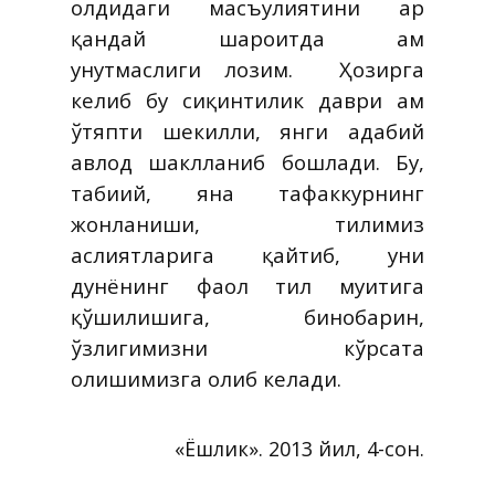
олдидаги масъулиятини ҳар
қандай шароитда ҳам
унутмаслиги лозим.
Ҳозирга
келиб бу сиқинтилик даври ҳам
ўтяпти шекилли, янги адабий
авлод шаклланиб бошлади. Бу,
табиий, яна тафаккурнинг
жонланиши, тилимиз
аслиятларига қайтиб, уни
дунёнинг фаол тил муҳитига
қўшилишига, бинобарин,
ўзлигимизни кўрсата
олишимизга олиб келади.
«Ёшлик». 2013 йил, 4-сон.