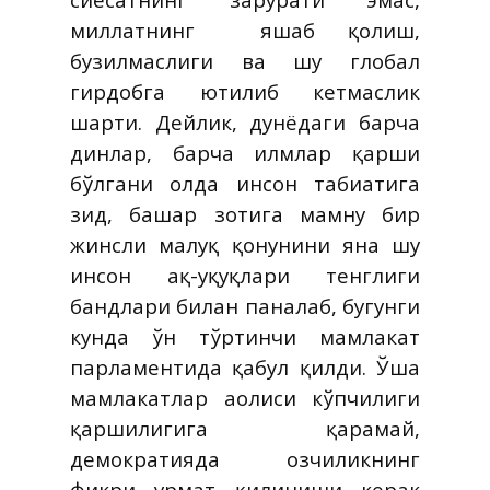
миллатнинг
яшаб қолиш,
бузилмаслиги ва шу глобал
гирдобга ютилиб кетмаслик
шарти. Дейлик, дунёдаги барча
динлар, барча илмлар қарши
бўлгани ҳолда инсон табиатига
зид, башар зотига мамну бир
жинсли маҳлуқ қонунини яна шу
инсон ҳақ-ҳуқуқлари тенглиги
бандлари билан паналаб, бугунги
кунда ўн тўртинчи мамлакат
парламентида қабул қилди. Ўша
мамлакатлар аҳолиси кўпчилиги
қаршилигига қарамай,
демократияда озчиликнинг
фикри ҳурмат қилиниши керак