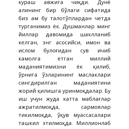
кураш авжига чиқди. Дунё
аҳлининг бир бўлаги сифатида
биз ҳам бу талотўплардан четда
турганимиз ёк. Душманлар минг
йиллар давомида шаклланиб
келган, энг асосийси, имон ва
ислом булоғидан сув ичиб
камолга етган миллий
маданиятимизни ёк қилиб,
ўрнига ўзларининг маслаклари
сингдирилган маданиятини
жорий қилишга уринмоқдалар. Бу
иш учун жуда катта маблағлар
ажратилмоқда, сармоялар
тикилмоқда, ўқув муассасалари
ташкил этилмоқда. Миллионлаб