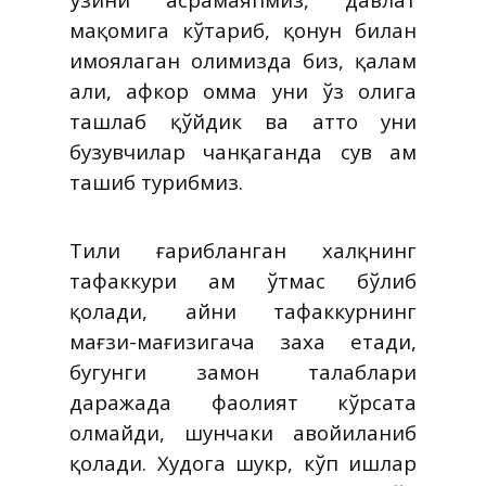
мақомига кўтариб, қонун билан
ҳимоялаган ҳолимизда биз, қалам
аҳли, афкор омма уни ўз ҳолига
ташлаб қўйдик ва ҳатто уни
бузувчилар чанқаганда сув ҳам
ташиб турибмиз.
Тили ғарибланган халқнинг
тафаккури ҳам ўтмас бўлиб
қолади, айни тафаккурнинг
мағзи-мағизигача заха етади,
бугунги замон талаблари
даражада фаолият кўрсата
олмайди, шунчаки ҳавойиланиб
қолади. Худога шукр, кўп ишлар