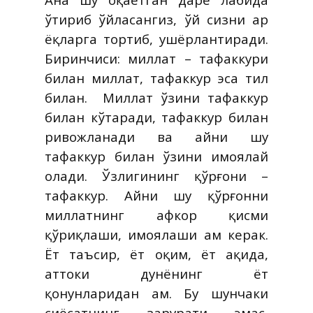
ўтириб ўйласангиз, ўй сизни ҳар
ёқларга тортиб, ҳушёрлантиради.
Биринчиси: миллат – тафаккури
билан миллат, тафаккур эса тил
билан.
Миллат ўзини тафаккур
билан кўтаради, тафаккур билан
ривожланади ва айни шу
тафаккур билан ўзини ҳимоялай
олади. Ўзлигининг қўрғони –
тафаккур. Айни шу қўрғонни
миллатнинг афкор қисми
қўриқлаши, ҳимоялаши ҳам керак.
Ёт таъсир, ёт оқим, ёт ақида,
ҳаттоки дунёнинг ёт
қонунларидан ҳам. Бу шунчаки
сиёсатнинг зарурати эмас,