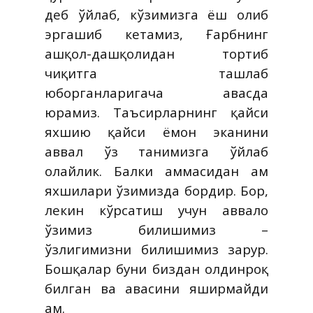
деб ўйлаб, кўзимизга ёш олиб
эргашиб кетамиз, Ғарбнинг
ашқол-дашқолидан тортиб
чиқитга ташлаб
юборганларигача ҳавасда
юрамиз. Таъсирларнинг қайси
яхшию қайси ёмон эканини
аввал ўз танимизга ўйлаб
олайлик. Балки ҳаммасидан ҳам
яхшилари ўзимизда бордир. Бор,
лекин кўрсатиш учун аввало
ўзимиз билишимиз –
ўзлигимизни билишимиз зарур.
Бошқалар буни биздан олдинроқ
билган ва ҳавасини яширмайди
ҳам.