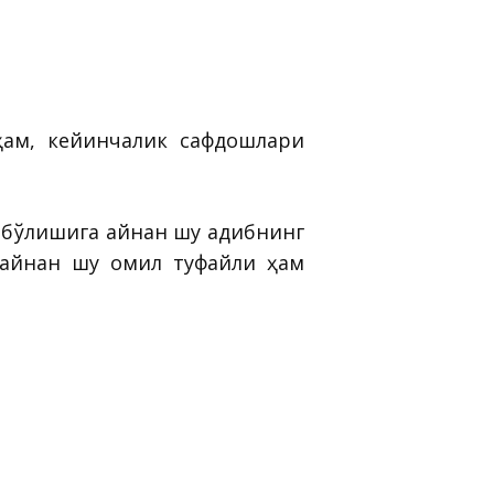
ҳам, кейинчалик сафдошлари
 бўлишига айнан шу адибнинг
, айнан шу омил туфайли ҳам