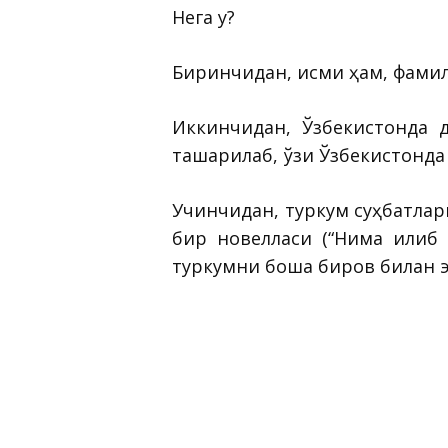
Нега у?
Биринчидан, исми ҳам, фамил
Иккинчидан, Ўзбекистонда 
ташқарилаб, ўзи Ўзбекистонда
Учинчидан, туркум суҳбатла
бир новелласи (“Нима қилиб
туркумни бошқа биров билан 