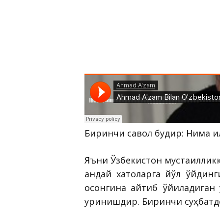
Биринчи савол будир: Нима қ
Яъни Ўзбекистон мустақиллик
қандай хатоларга йўл қўйдинг
осонгина айтиб қўйиладиган
уринишдир. Биринчи суҳбатдо