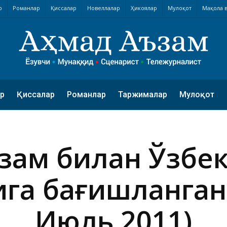
р
Романлар
Қиссалар
Новеллалар
Ҳикоялар
Мулоқот
Мақола в
р
Қиссалар
Романлар
Таржималар
Мулоқот
ъзам билан Ўзбек
га бағишланган с
Июль 2011)