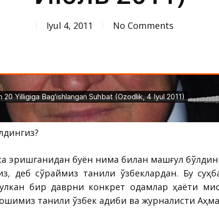
Iyul 4, 2011
No Comments
илдингиз?
ка эришганидан буён нима билан машғул бўлдинги
из, деб сўраймиз таниқли ўзбеклардан. Бу суҳб
 улкан бир даврни конкрет одамлар ҳаёти мис
шимиз таниқли ўзбек адиби ва журналисти Аҳм