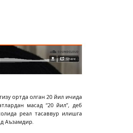
зу ортда қолган 20 йил ичида
атлардан мақсад “20 йил”, деб
олида реал тасаввур қилишга
ад Аъзамдир.