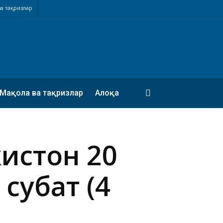
а тақризлар
search
Мақола ва тақризлар
Алоқа
истон 20
уҳбат (4