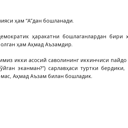
ияси ҳам “А”дан бошланади.
демократик ҳаракатни бошлаганлардан бири 
 қолган ҳам Аҳмад Аъзамдир.
римиз икки асосий саволининг иккинчиси пайдо
 қўйган эканман?”) сарлавҳаси туртки бердики
эмас, Аҳмад Аъзам билан бошладик.