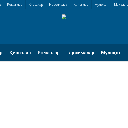
р
Романлар
Қиссалар
Новеллалар
Ҳикоялар
Мулоқот
Мақола в
р
Қиссалар
Романлар
Таржималар
Мулоқот