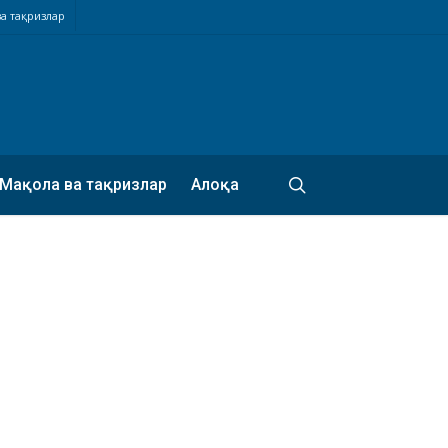
а тақризлар
search
Мақола ва тақризлар
Алоқа